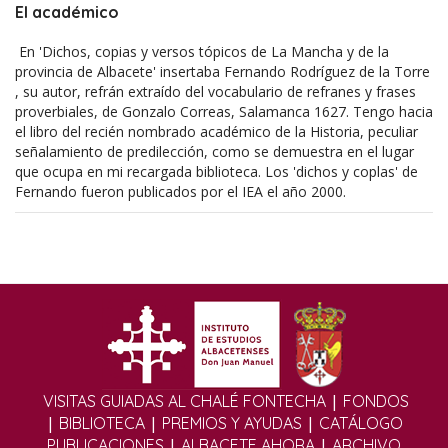
El académico
En 'Dichos, copias y versos tópicos de La Mancha y de la
provincia de Albacete' insertaba Fernando Rodríguez de la Torre
, su autor, refrán extraído del vocabulario de refranes y frases
proverbiales, de Gonzalo Correas, Salamanca 1627. Tengo hacia
el libro del recién nombrado académico de la Historia, peculiar
señalamiento de predilección, como se demuestra en el lugar
que ocupa en mi recargada biblioteca. Los 'dichos y coplas' de
Fernando fueron publicados por el IEA el año 2000.
|
VISITAS GUIADAS AL CHALÉ FONTECHA
FONDOS
|
|
|
BIBLIOTECA
PREMIOS Y AYUDAS
CATÁLOGO
|
|
PUBLICACIONES
ALBACETE AHORA
ARCHIVO