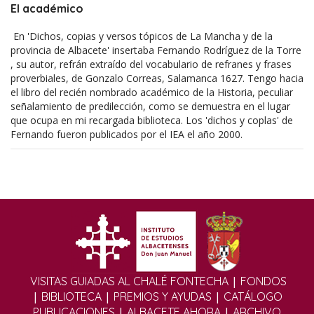
El académico
En 'Dichos, copias y versos tópicos de La Mancha y de la
provincia de Albacete' insertaba Fernando Rodríguez de la Torre
, su autor, refrán extraído del vocabulario de refranes y frases
proverbiales, de Gonzalo Correas, Salamanca 1627. Tengo hacia
el libro del recién nombrado académico de la Historia, peculiar
señalamiento de predilección, como se demuestra en el lugar
que ocupa en mi recargada biblioteca. Los 'dichos y coplas' de
Fernando fueron publicados por el IEA el año 2000.
|
VISITAS GUIADAS AL CHALÉ FONTECHA
FONDOS
|
|
|
BIBLIOTECA
PREMIOS Y AYUDAS
CATÁLOGO
|
|
PUBLICACIONES
ALBACETE AHORA
ARCHIVO