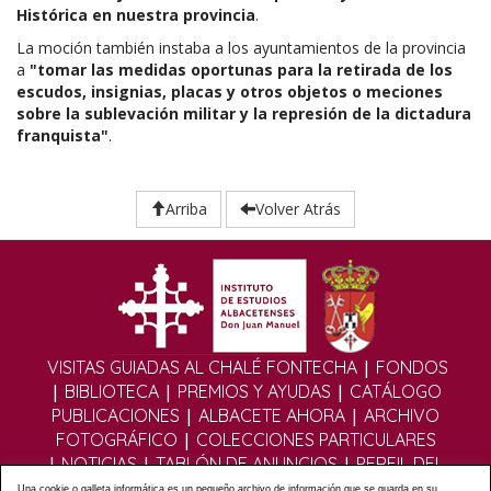
Histórica en nuestra provincia
.
La moción también instaba a los ayuntamientos de la provincia
a
"tomar las medidas oportunas para la retirada de los
escudos, insignias, placas y otros objetos o meciones
sobre la sublevación militar y la represión de la dictadura
franquista"
.
Arriba
Volver Atrás
|
VISITAS GUIADAS AL CHALÉ FONTECHA
FONDOS
|
|
|
BIBLIOTECA
PREMIOS Y AYUDAS
CATÁLOGO
|
|
PUBLICACIONES
ALBACETE AHORA
ARCHIVO
|
FOTOGRÁFICO
COLECCIONES PARTICULARES
|
|
|
NOTICIAS
TABLÓN DE ANUNCIOS
PERFIL DEL
|
|
CONTRATANTE
EDITORIAL DIGITAL
MULTIMEDIA
Una cookie o galleta informática es un pequeño archivo de información que se guarda en su