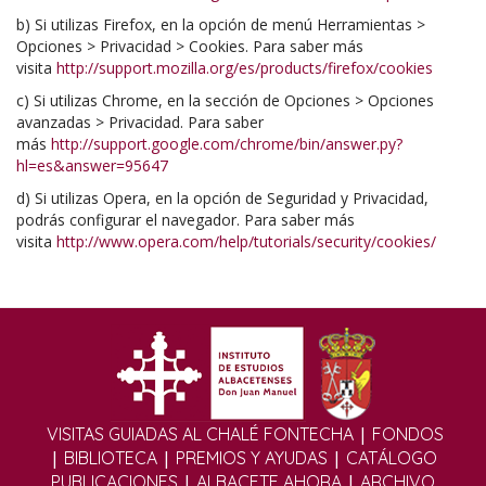
b) Si utilizas Firefox, en la opción de menú Herramientas >
Opciones > Privacidad > Cookies. Para saber más
visita
http://support.mozilla.org/es/products/firefox/cookies
c) Si utilizas Chrome, en la sección de Opciones > Opciones
avanzadas > Privacidad. Para saber
más
http://support.google.com/chrome/bin/answer.py?
hl=es&answer=95647
d) Si utilizas Opera, en la opción de Seguridad y Privacidad,
podrás configurar el navegador. Para saber más
visita
http://www.opera.com/help/tutorials/security/cookies/
|
VISITAS GUIADAS AL CHALÉ FONTECHA
FONDOS
|
|
|
BIBLIOTECA
PREMIOS Y AYUDAS
CATÁLOGO
|
|
PUBLICACIONES
ALBACETE AHORA
ARCHIVO