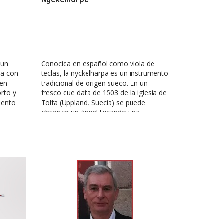
 un
Conocida en español como viola de
ra con
teclas, la nyckelharpa es un instrumento
 en
tradicional de origen sueco. En un
rto y
fresco que data de 1503 de la iglesia de
mento
Tolfa (Uppland, Suecia) se puede
observar un ángel tocando una
nyckelharpa. Se utilizó de forma muy
e en los
común en Europa durante la Edad
icos y
Media.
en el