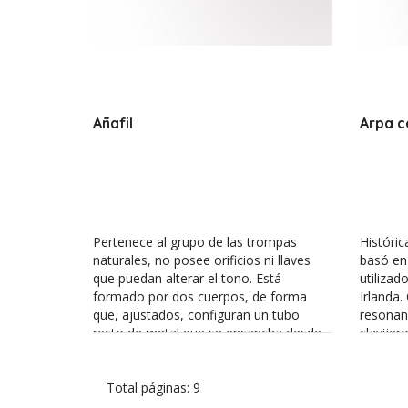
Añafil
Arpa c
Pertenece al grupo de las trompas
Históri
naturales, no posee orificios ni llaves
basó en
que puedan alterar el tono. Está
utilizad
formado por dos cuerpos, de forma
Irlanda.
que, ajustados, configuran un tubo
resonan
recto de metal que se ensancha desde
clavijer
la embocadura hasta la salida del aire.
afinació
Su sonido se produce mediante la
arpa di
vibración de los labios del intérprete en
Total páginas: 9
pequeño
la parte denominada boquilla, pieza con
otros t