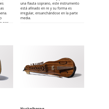
ses
una flauta soprano, este instrumento
las
está afinado en re y su forma es
eria.
irregular, ensanchándose en la parte
yo
media.
o por
 cambia
Dado su sencillo principio de emisión
 en el
sonora, la flauta es uno de los
 bordes,
instrumentos más antiguos del
patrimonio musical de la Humanidad. El
y
término “flauta” en castellano aparece
sus
por primera vez en el Libro del buen
amor (ca. 1330) del Arcipreste de Hita
(ca. 1283 – ca. 1350).
Nyckelharpa