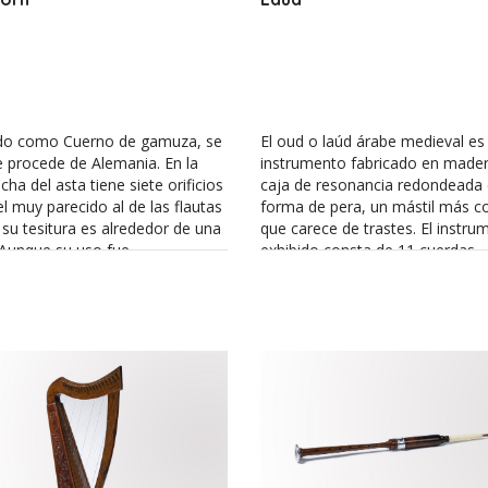
do como Cuerno de gamuza, se
El oud o laúd árabe medieval es
e procede de Alemania. En la
instrumento fabricado en made
cha del asta tiene siete orificios
caja de resonancia redondeada
el muy parecido al de las flautas
forma de pera, un mástil más co
 su tesitura es alrededor de una
que carece de trastes. El instru
 Aunque su uso fue
exhibido consta de 11 cuerdas
mente restringido, sí que se
agrupadas en 5 órdenes. Es el
nstancia de su empleo entre los
instrumento musical que aparec
V y XVII en las danzas
más antiguos documentos islám
nas europeas. Contamos con
forma parte del mundo árabe
ciones para este instrumento
musulmán desde el inicio de los
syckboexkens (1551-1561) de
tiempos. Introducido en Europa 
usato (ca. 1500 – 1561).
siglo VII por los árabes, sirvió de
modelo para el laúd europeo.