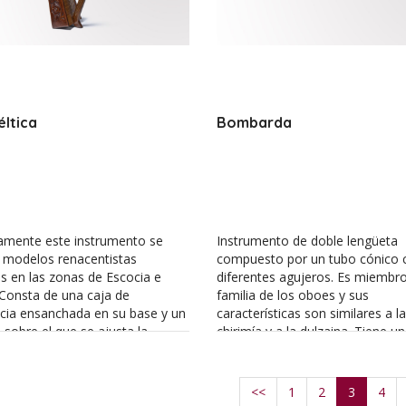
éltica
Bombarda
camente este instrumento se
Instrumento de doble lengüeta
 modelos renacentistas
compuesto por un tubo cónico 
os en las zonas de Escocia e
diferentes agujeros. Es miembro
 Consta de una caja de
familia de los oboes y sus
cia ensanchada en su base y un
características son similares a la
o sobre el que se ajusta la
chirimía y a la dulzaina. Tiene u
n de sus cuerdas. Se trata de un
amplio y muy potente que proye
atónica con cuerdas de metal de
timbre de forma muy contunden
 tamaño, aunque puede tener
el clasicismo continuó empleán
<<
1
2
3
4
amaños mayores.
la música tradicional, sobre todo