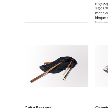
muy pop
siglos X
monoxyla
bloque d
tapa ar
diapasón
cuerdas
variable
cinco t
plectro 
Gaita Bretona
Gemsh