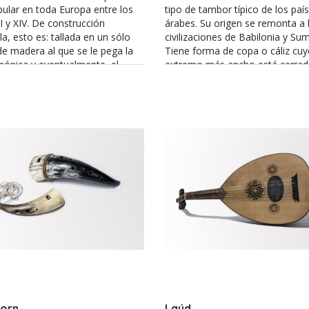
ular en toda Europa entre los
tipo de tambor típico de los paí
II y XIV. De construcción
árabes. Su origen se remonta a 
, esto es: tallada en un sólo
civilizaciones de Babilonia y Sum
e madera al que se le pega la
Tiene forma de copa o cáliz cu
mónica y eventualmente, el
extremo más ancho está cerrad
. Las cítolas parecen tener
una única membrana. El timbre
 simples o dobles de número
considerablemente si se percute
, 3, 4 o 5, y a veces se observan
centro de la membrana o en los
rastes de madera, se toca con un
permitiendo al intérprete crear
o “péñola”.
diferentes tipos de articulación 
sonidos con el simple golpe de 
dedos.
orn
Laúd