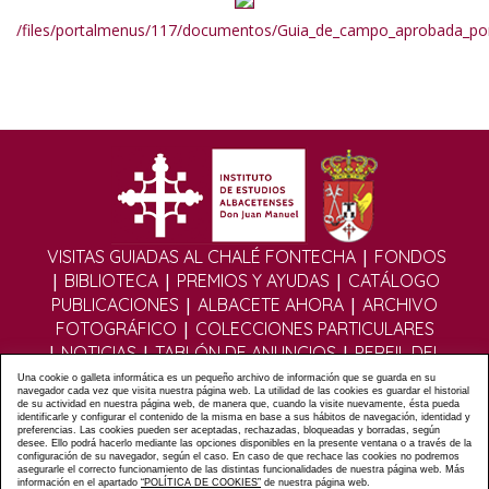
/files/portalmenus/117/documentos/Guia_de_campo_aprobada_por
|
VISITAS GUIADAS AL CHALÉ FONTECHA
FONDOS
|
|
|
BIBLIOTECA
PREMIOS Y AYUDAS
CATÁLOGO
|
|
PUBLICACIONES
ALBACETE AHORA
ARCHIVO
|
FOTOGRÁFICO
COLECCIONES PARTICULARES
|
|
|
NOTICIAS
TABLÓN DE ANUNCIOS
PERFIL DEL
|
|
CONTRATANTE
EDITORIAL DIGITAL
MULTIMEDIA
Una cookie o galleta informática es un pequeño archivo de información que se guarda en su
navegador cada vez que visita nuestra página web. La utilidad de las cookies es guardar el historial
|
|
|
FOROS
FORMULARIO DE CONTACTO
POLÍTICA
de su actividad en nuestra página web, de manera que, cuando la visite nuevamente, ésta pueda
identificarle y configurar el contenido de la misma en base a sus hábitos de navegación, identidad y
|
|
PRIVACIDAD
POLÍTICA COOKIES
AVISO LEGAL
preferencias. Las cookies pueden ser aceptadas, rechazadas, bloqueadas y borradas, según
|
|
|
desee. Ello podrá hacerlo mediante las opciones disponibles en la presente ventana o a través de la
ÁLBUMES
ASOCIACIÓN DE AMIGOS DEL IEA
MAPA
configuración de su navegador, según el caso. En caso de que rechace las cookies no podremos
WEB
asegurarle el correcto funcionamiento de las distintas funcionalidades de nuestra página web. Más
información en el apartado
“POLÍTICA DE COOKIES”
de nuestra página web.