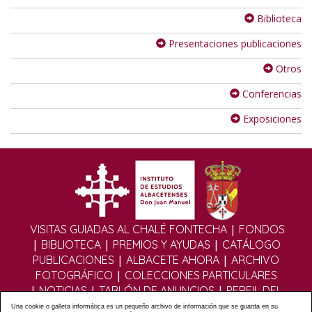
Biblioteca
Presentaciones publicaciones
Otros
Conferencias
Exposiciones
|
VISITAS GUIADAS AL CHALÉ FONTECHA
FONDOS
|
|
|
BIBLIOTECA
PREMIOS Y AYUDAS
CATÁLOGO
|
|
PUBLICACIONES
ALBACETE AHORA
ARCHIVO
|
FOTOGRÁFICO
COLECCIONES PARTICULARES
|
|
|
NOTICIAS
TABLÓN DE ANUNCIOS
PERFIL DEL
|
|
CONTRATANTE
EDITORIAL DIGITAL
MULTIMEDIA
Una cookie o galleta informática es un pequeño archivo de información que se guarda en su