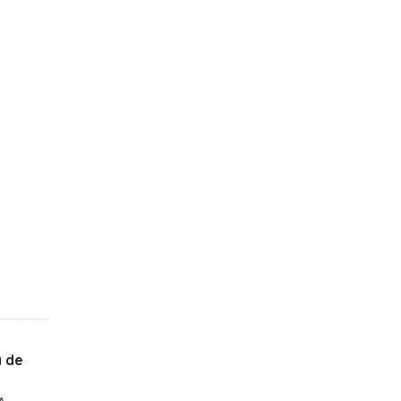
a de
A