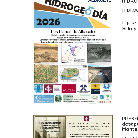
HIDRO
HIDROG
El próx
Hidroge
PRESE
desapa
Montea
PRESEN