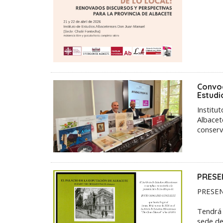
Convoc
Estudi
Institu
Albacet
conserv
PRESE
PRESEN
Tendrá 
sede de