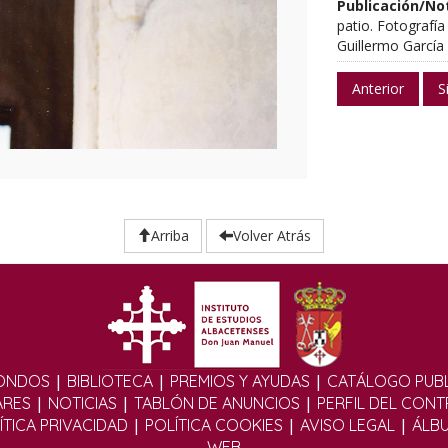
Publicación/No
patio. Fotografía
Guillermo García
Anterior
S
Arriba
Volver Atrás
|
|
|
ONDOS
BIBLIOTECA
PREMIOS Y AYUDAS
CATÁLOGO PUBL
|
|
|
ARES
NOTICIAS
TABLÓN DE ANUNCIOS
PERFIL DEL CON
|
|
|
ÍTICA PRIVACIDAD
POLÍTICA COOKIES
AVISO LEGAL
ÁLB
WEB