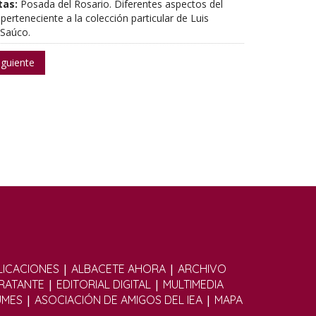
tas:
Posada del Rosario. Diferentes aspectos del
 perteneciente a la colección particular de Luis
 Saúco.
iguiente
|
|
ICACIONES
ALBACETE AHORA
ARCHIVO
|
|
TRATANTE
EDITORIAL DIGITAL
MULTIMEDIA
|
|
UMES
ASOCIACIÓN DE AMIGOS DEL IEA
MAPA