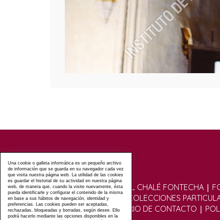
Una cookie o galleta informática es un pequeño archivo
de información que se guarda en su navegador cada vez
que visita nuestra página web. La utilidad de las cookies
es guardar el historial de su actividad en nuestra página
|
VISITAS GUIADAS AL CHALÉ FONTECHA
F
web, de manera que, cuando la visite nuevamente, ésta
pueda identificarle y configurar el contenido de la misma
|
FOTOGRÁFICO
COLECCIONES PARTICUL
en base a sus hábitos de navegación, identidad y
preferencias. Las cookies pueden ser aceptadas,
|
|
|
FOROS
FORMULARIO DE CONTACTO
POL
rechazadas, bloqueadas y borradas, según desee. Ello
podrá hacerlo mediante las opciones disponibles en la