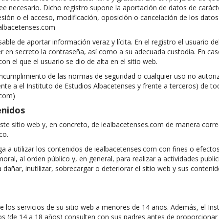
cree necesario. Dicho registro supone la aportación de datos de caráct
sión o el acceso, modificación, oposición o cancelación de los datos 
iealbacetenses.com
nsable de aportar información veraz y lícita. En el registro el usuari
 en secreto la contraseña, así como a su adecuada custodia. En caso 
on el que el usuario se dio de alta en el sitio web.
er incumplimiento de las normas de seguridad o cualquier uso no auto
nte a el Instituto de Estudios Albacetenses y frente a terceros) de t
.com)
enidos
te sitio web y, en concreto, de iealbacetenses.com de manera correct
co.
a a utilizar los contenidos de iealbacetenses.com con fines o efectos il
 moral, al orden público y, en general, para realizar a actividades pub
ñar, inutilizar, sobrecargar o deteriorar el sitio web y sus contenido
de los servicios de su sitio web a menores de 14 años. Además, el In
 (de 14 a 18 años) consulten con sus padres antes de proporcionar c