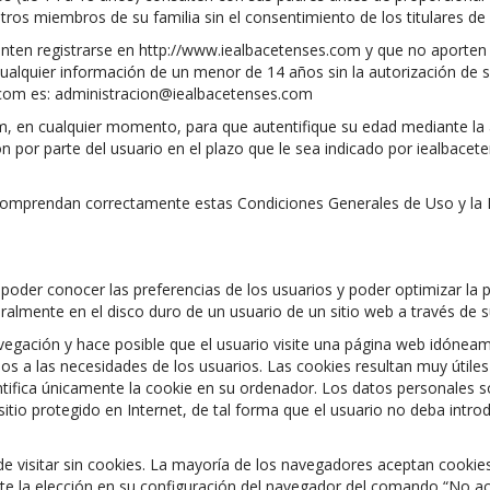
tros miembros de su familia sin el consentimiento de los titulares de
ten registrarse en http://www.iealbacetenses.com y que no aporten 
ualquier información de un menor de 14 años sin la autorización de 
s.com es: administracion@iealbacetenses.com
om, en cualquier momento, para que autentifique su edad mediante l
ión por parte del usuario en el plazo que le sea indicado por iealbac
omprendan correctamente estas Condiciones Generales de Uso y la Po
 poder conocer las preferencias de los usuarios y poder optimizar la 
lmente en el disco duro de un usuario de un sitio web a través de 
avegación y hace posible que el usuario visite una página web idóneam
idos a las necesidades de los usuarios. Las cookies resultan muy útil
ntifica únicamente la cookie en su ordenador. Los datos personales s
 sitio protegido en Internet, de tal forma que el usuario no deba intr
e visitar sin cookies. La mayoría de los navegadores aceptan cookies
e la elección en su configuración del navegador del comando “No a