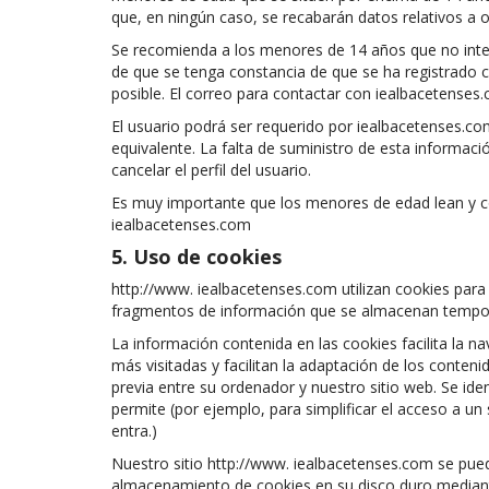
que, en ningún caso, se recabarán datos relativos a o
Se recomienda a los menores de 14 años que no inten
de que se tenga constancia de que se ha registrado c
posible. El correo para contactar con iealbacetense
El usuario podrá ser requerido por iealbacetenses.c
equivalente. La falta de suministro de esta informac
cancelar el perfil del usuario.
Es muy importante que los menores de edad lean y c
iealbacetenses.com
5. Uso de cookies
http://www. iealbacetenses.com utilizan cookies para
fragmentos de información que se almacenan tempora
La información contenida en las cookies facilita la n
más visitadas y facilitan la adaptación de los conten
previa entre su ordenador y nuestro sitio web. Se ide
permite (por ejemplo, para simplificar el acceso a un
entra.)
Nuestro sitio http://www. iealbacetenses.com se pued
almacenamiento de cookies en su disco duro mediant