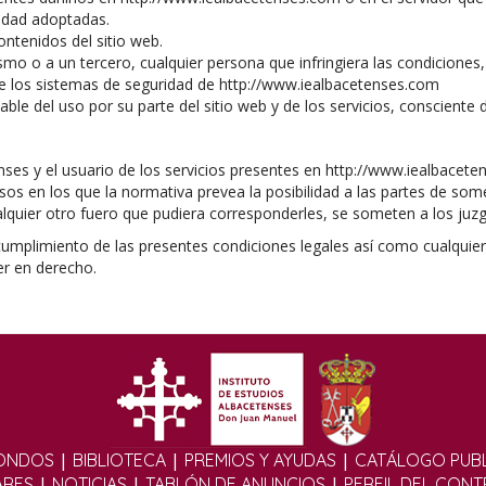
ridad adoptadas.
contenidos del sitio web.
smo o a un tercero, cualquier persona que infringiera las condiciones
de los sistemas de seguridad de http://www.iealbacetenses.com
able del uso por su parte del sitio web y de los servicios, consciente 
nses y el usuario de los servicios presentes en http://www.iealbacetens
os en los que la normativa prevea la posibilidad a las partes de some
lquier otro fuero que pudiera corresponderles, se someten a los juzg
ncumplimiento de las presentes condiciones legales así como cualquier 
er en derecho.
|
|
|
ONDOS
BIBLIOTECA
PREMIOS Y AYUDAS
CATÁLOGO PUBL
|
|
|
ARES
NOTICIAS
TABLÓN DE ANUNCIOS
PERFIL DEL CON