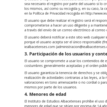
sea necesario el registro por parte del usuario si lo 
los mismos, así como su recogida y, en su caso, la ce
en la Política de Privacidad recogida en http://www.
El usuario que debe realizar el registro será el respo
comprometerse a hacer un uso diligente y a mantener
a través del envío de un correo electrónico al correo c
El usuario deberá notificar a este sitio web cualqui
porque el usuario acepta ser el único responsable (fre
iealbacetenses.com (administracion@iealbacetenses
3. Participación de los usuarios y cont
El usuario se compromete a usar los contenidos de es
costumbres generalmente aceptadas y el orden públi
El usuario garantiza la tenencia de derechos y se oblig
realización de actividades contrarias a las leyes, a la
valoraciones en tono amenazante o no cordial o para da
mismos por parte de los usuarios.
4. Menores de edad
El Instituto de Estudios Albacetenses prohíbe el uso 
menores de edad que se sitúen por encima de 14 años