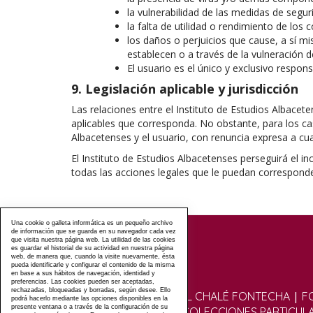
la vulnerabilidad de las medidas de segu
la falta de utilidad o rendimiento de los 
los daños o perjuicios que cause, a sí mi
establecen o a través de la vulneración 
El usuario es el único y exclusivo respons
9. Legislación aplicable y jurisdicción
Las relaciones entre el Instituto de Estudios Albacete
aplicables que corresponda. No obstante, para los cas
Albacetenses y el usuario, con renuncia expresa a cua
El Instituto de Estudios Albacetenses perseguirá el i
todas las acciones legales que le puedan correspond
Una cookie o galleta informática es un pequeño archivo
de información que se guarda en su navegador cada vez
que visita nuestra página web. La utilidad de las cookies
es guardar el historial de su actividad en nuestra página
web, de manera que, cuando la visite nuevamente, ésta
pueda identificarle y configurar el contenido de la misma
en base a sus hábitos de navegación, identidad y
preferencias. Las cookies pueden ser aceptadas,
rechazadas, bloqueadas y borradas, según desee. Ello
|
VISITAS GUIADAS AL CHALÉ FONTECHA
F
podrá hacerlo mediante las opciones disponibles en la
presente ventana o a través de la configuración de su
|
FOTOGRÁFICO
COLECCIONES PARTICUL