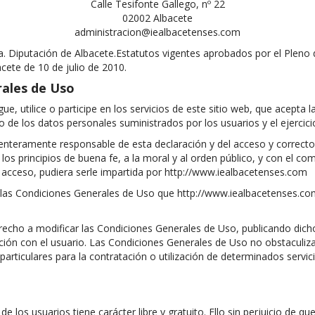
Calle Tesifonte Gallego, nº 22
02002 Albacete
administracion@iealbacetenses.com
iputación de Albacete.Estatutos vigentes aprobados por el Pleno de l
acete de 10 de julio de 2010.
rales de Uso
, utilice o participe en los servicios de este sitio web, que acepta 
o de los datos personales suministrados por los usuarios y el ejercic
enteramente responsable de esta declaración y del acceso y correcto
 los principios de buena fe, a la moral y al orden público, y con el 
y acceso, pudiera serle impartida por http://www.iealbacetenses.com
epta las Condiciones Generales de Uso que http://www.iealbacetenses
 derecho a modificar las Condiciones Generales de Uso, publicando d
ción con el usuario. Las Condiciones Generales de Uso no obstaculizan
articulares para la contratación o utilización de determinados servic
 los usuarios tiene carácter libre y gratuito. Ello sin perjuicio de q