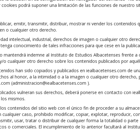
cookies podrá suponer una limitación de las funciones de nuestro si
blicar, emitir, transmitir, distribuir, mostrar ni vender los contenido
gen o cualquier otro derecho.
dad intelectual, industrial, derechos de imagen o cualquier otro derec
enga conocimiento de tales infracciones para que cese en la publicac
ario mantendrá indemne al Instituto de Estudios Albacetenses frente a
 y/o cualquier otro derecho sobre los contenidos publicados por aquél
ntenidos han sido copiados y publicados en iealbacetenses.com de un
echos al honor, a la intimidad o a la imagen o cualquier otro derecho,
es.com (administracion@iealbacetenses.com ).
ublicados vulneran sus derechos, deberá ponerse en contacto con iea
e los mismos.
los contenidos del sitio web con el único fin de proceder a su almace
 cualquier caso, prohibido modificar, copiar, explotar, reproducir, 
smitir, usar, tratar o distribuir de cualquier forma la totalidad o part
s o comerciales. El incumplimiento de lo anterior facultará al Instit