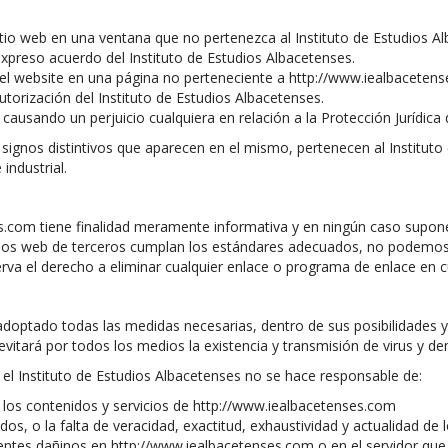
itio web en una ventana que no pertenezca al Instituto de Estudios 
expreso acuerdo del Instituto de Estudios Albacetenses.
el website en una página no perteneciente a http://www.iealbacetens
autorización del Instituto de Estudios Albacetenses.
causando un perjuicio cualquiera en relación a la Protección Jurídica
signos distintivos que aparecen en el mismo, pertenecen al Instituto
industrial.
s.com tiene finalidad meramente informativa y en ningún caso supon
tios web de terceros cumplan los estándares adecuados, no podemos 
erva el derecho a eliminar cualquier enlace o programa de enlace en
adoptado todas las medidas necesarias, dentro de sus posibilidades y 
vitará por todos los medios la existencia y transmisión de virus y 
 el Instituto de Estudios Albacetenses no se hace responsable de:
de los contenidos y servicios de http://www.iealbacetenses.com
dos, o la falta de veracidad, exactitud, exhaustividad y actualidad de
ntes dañinos en http://www.iealbacetenses.com o en el servidor que 