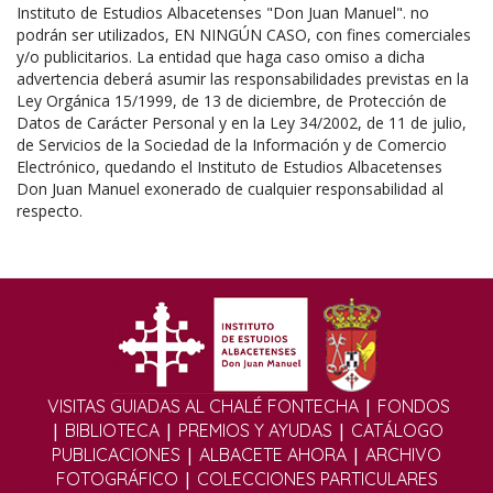
Instituto de Estudios Albacetenses "Don Juan Manuel". no
podrán ser utilizados, EN NINGÚN CASO, con fines comerciales
y/o publicitarios. La entidad que haga caso omiso a dicha
advertencia deberá asumir las responsabilidades previstas en la
Ley Orgánica 15/1999, de 13 de diciembre, de Protección de
Datos de Carácter Personal y en la Ley 34/2002, de 11 de julio,
de Servicios de la Sociedad de la Información y de Comercio
Electrónico, quedando el Instituto de Estudios Albacetenses
Don Juan Manuel exonerado de cualquier responsabilidad al
respecto.
|
VISITAS GUIADAS AL CHALÉ FONTECHA
FONDOS
|
|
|
BIBLIOTECA
PREMIOS Y AYUDAS
CATÁLOGO
|
|
PUBLICACIONES
ALBACETE AHORA
ARCHIVO
|
FOTOGRÁFICO
COLECCIONES PARTICULARES