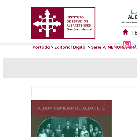
I.
Portada
>
Editorial Digital
>
Serie V, MEMORIA GRÁ