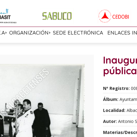
E.A
ORGANIZACIÓN
SEDE ELECTRÓNICA
ENLACES I
Inaugu
pública
Nº Registro:
00
Álbum:
Ayuntami
Localidad:
Albac
Autor:
Antonio S
Materias/Descr