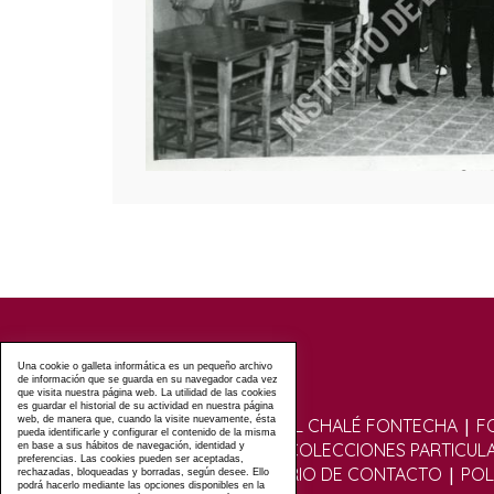
Una cookie o galleta informática es un pequeño archivo
de información que se guarda en su navegador cada vez
que visita nuestra página web. La utilidad de las cookies
es guardar el historial de su actividad en nuestra página
|
web, de manera que, cuando la visite nuevamente, ésta
VISITAS GUIADAS AL CHALÉ FONTECHA
F
pueda identificarle y configurar el contenido de la misma
|
FOTOGRÁFICO
COLECCIONES PARTICUL
en base a sus hábitos de navegación, identidad y
preferencias. Las cookies pueden ser aceptadas,
|
|
|
FOROS
FORMULARIO DE CONTACTO
POL
rechazadas, bloqueadas y borradas, según desee. Ello
podrá hacerlo mediante las opciones disponibles en la