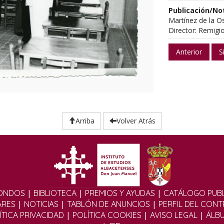
Publicación/No
Martínez de la Os
Director: Remigio
Anterior
S
Arriba
Volver Atrás
|
|
|
ONDOS
BIBLIOTECA
PREMIOS Y AYUDAS
CATÁLOGO PUBL
|
|
|
ARES
NOTICIAS
TABLÓN DE ANUNCIOS
PERFIL DEL CON
|
|
|
ÍTICA PRIVACIDAD
POLÍTICA COOKIES
AVISO LEGAL
ÁLB