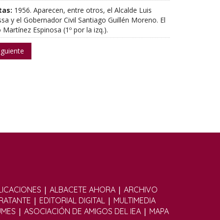
tas:
1956. Aparecen, entre otros, el Alcalde Luis
sa y el Gobernador Civil Santiago Guillén Moreno. El
 Martínez Espinosa (1º por la izq.).
iguiente
|
|
ICACIONES
ALBACETE AHORA
ARCHIVO
|
|
TRATANTE
EDITORIAL DIGITAL
MULTIMEDIA
|
|
UMES
ASOCIACIÓN DE AMIGOS DEL IEA
MAPA