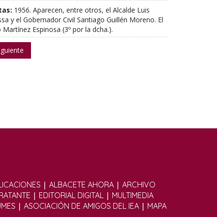
tas:
1956. Aparecen, entre otros, el Alcalde Luis
sa y el Gobernador Civil Santiago Guillén Moreno. El
 Martínez Espinosa (3º por la dcha.).
iguiente
|
|
ICACIONES
ALBACETE AHORA
ARCHIVO
|
|
TRATANTE
EDITORIAL DIGITAL
MULTIMEDIA
|
|
UMES
ASOCIACIÓN DE AMIGOS DEL IEA
MAPA