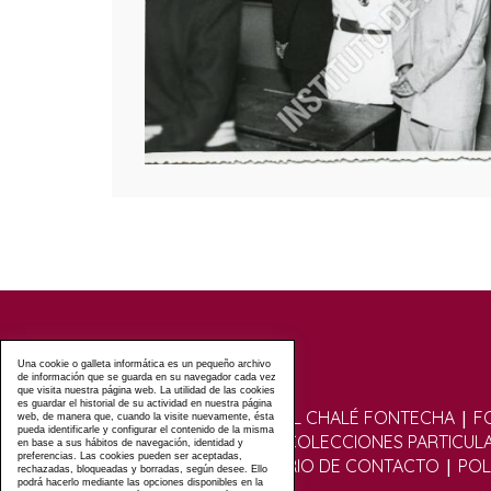
Una cookie o galleta informática es un pequeño archivo
de información que se guarda en su navegador cada vez
que visita nuestra página web. La utilidad de las cookies
es guardar el historial de su actividad en nuestra página
|
VISITAS GUIADAS AL CHALÉ FONTECHA
F
web, de manera que, cuando la visite nuevamente, ésta
pueda identificarle y configurar el contenido de la misma
|
FOTOGRÁFICO
COLECCIONES PARTICUL
en base a sus hábitos de navegación, identidad y
preferencias. Las cookies pueden ser aceptadas,
|
|
|
FOROS
FORMULARIO DE CONTACTO
POL
rechazadas, bloqueadas y borradas, según desee. Ello
podrá hacerlo mediante las opciones disponibles en la