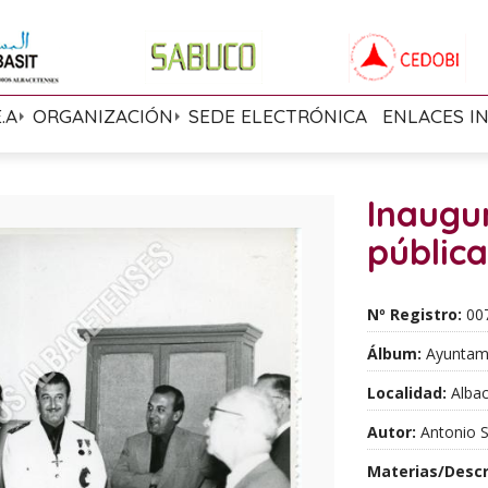
E.A
ORGANIZACIÓN
SEDE ELECTRÓNICA
ENLACES I
Inaugu
pública
Nº Registro:
00
Álbum:
Ayuntami
Localidad:
Albac
Autor:
Antonio S
Materias/Descr