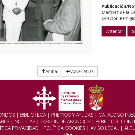
Publicación/No
Martínez de la Os
Director: Remigio
Anterior
S
Arriba
Volver Atrás
|
|
|
ONDOS
BIBLIOTECA
PREMIOS Y AYUDAS
CATÁLOGO PUBL
|
|
|
ARES
NOTICIAS
TABLÓN DE ANUNCIOS
PERFIL DEL CON
|
|
|
ÍTICA PRIVACIDAD
POLÍTICA COOKIES
AVISO LEGAL
ÁLB
WEB