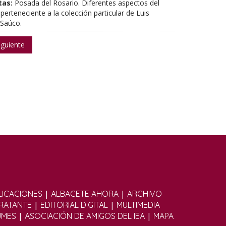
tas:
Posada del Rosario. Diferentes aspectos del
 perteneciente a la colección particular de Luis
 Saúco.
iguiente
|
|
ICACIONES
ALBACETE AHORA
ARCHIVO
|
|
TRATANTE
EDITORIAL DIGITAL
MULTIMEDIA
|
|
UMES
ASOCIACIÓN DE AMIGOS DEL IEA
MAPA