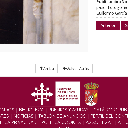
Publicación/No
patio. Fotografía
Guillermo García
Anterior
S
Arriba
Volver Atrás
|
|
|
ONDOS
BIBLIOTECA
PREMIOS Y AYUDAS
CATÁLOGO PUBL
|
|
|
ARES
NOTICIAS
TABLÓN DE ANUNCIOS
PERFIL DEL CON
|
|
|
ÍTICA PRIVACIDAD
POLÍTICA COOKIES
AVISO LEGAL
ÁLB