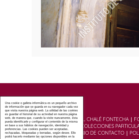
Una cookie o galleta informática es un pequeño archivo
de información que se guarda en su navegador cada vez
que visita nuestra página web. La utilidad de las cookies
es guardar el historial de su actividad en nuestra página
|
VISITAS GUIADAS AL CHALÉ FONTECHA
F
web, de manera que, cuando la visite nuevamente, ésta
pueda identificarle y configurar el contenido de la misma
|
FOTOGRÁFICO
COLECCIONES PARTICUL
en base a sus hábitos de navegación, identidad y
preferencias. Las cookies pueden ser aceptadas,
|
|
|
FOROS
FORMULARIO DE CONTACTO
POL
rechazadas, bloqueadas y borradas, según desee. Ello
podrá hacerlo mediante las opciones disponibles en la