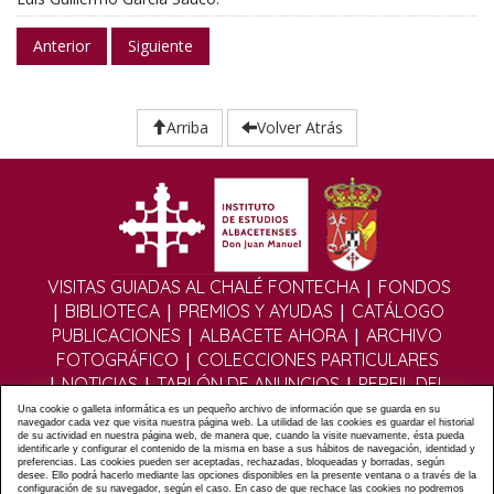
Anterior
Siguiente
Arriba
Volver Atrás
|
VISITAS GUIADAS AL CHALÉ FONTECHA
FONDOS
|
|
|
BIBLIOTECA
PREMIOS Y AYUDAS
CATÁLOGO
|
|
PUBLICACIONES
ALBACETE AHORA
ARCHIVO
|
FOTOGRÁFICO
COLECCIONES PARTICULARES
|
|
|
NOTICIAS
TABLÓN DE ANUNCIOS
PERFIL DEL
|
|
CONTRATANTE
EDITORIAL DIGITAL
MULTIMEDIA
Una cookie o galleta informática es un pequeño archivo de información que se guarda en su
navegador cada vez que visita nuestra página web. La utilidad de las cookies es guardar el historial
|
|
|
FOROS
FORMULARIO DE CONTACTO
POLÍTICA
de su actividad en nuestra página web, de manera que, cuando la visite nuevamente, ésta pueda
identificarle y configurar el contenido de la misma en base a sus hábitos de navegación, identidad y
|
|
PRIVACIDAD
POLÍTICA COOKIES
AVISO LEGAL
preferencias. Las cookies pueden ser aceptadas, rechazadas, bloqueadas y borradas, según
|
|
|
desee. Ello podrá hacerlo mediante las opciones disponibles en la presente ventana o a través de la
ÁLBUMES
ASOCIACIÓN DE AMIGOS DEL IEA
MAPA
configuración de su navegador, según el caso. En caso de que rechace las cookies no podremos