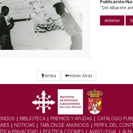
Publicación/No
"Del Albacete an
Anterior
S
Arriba
Volver Atrás
|
|
|
ONDOS
BIBLIOTECA
PREMIOS Y AYUDAS
CATÁLOGO PUBL
|
|
|
ARES
NOTICIAS
TABLÓN DE ANUNCIOS
PERFIL DEL CON
|
|
|
ÍTICA PRIVACIDAD
POLÍTICA COOKIES
AVISO LEGAL
ÁLB