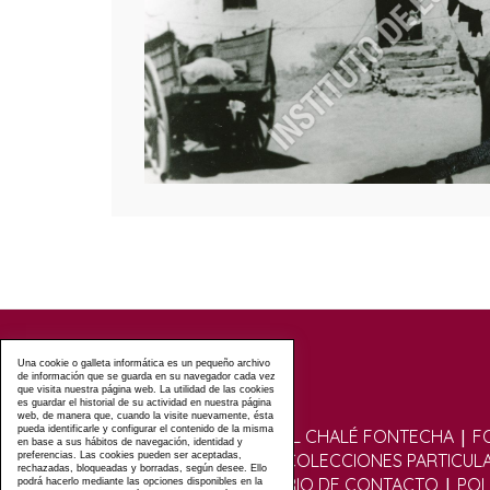
Una cookie o galleta informática es un pequeño archivo
de información que se guarda en su navegador cada vez
que visita nuestra página web. La utilidad de las cookies
es guardar el historial de su actividad en nuestra página
web, de manera que, cuando la visite nuevamente, ésta
pueda identificarle y configurar el contenido de la misma
|
VISITAS GUIADAS AL CHALÉ FONTECHA
F
en base a sus hábitos de navegación, identidad y
|
preferencias. Las cookies pueden ser aceptadas,
FOTOGRÁFICO
COLECCIONES PARTICUL
rechazadas, bloqueadas y borradas, según desee. Ello
|
|
|
FOROS
FORMULARIO DE CONTACTO
POL
podrá hacerlo mediante las opciones disponibles en la