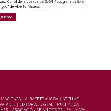
tas:
Corral de la posada del S.XVI. Fotografía de libro
tiguo" de Alberto Mateos.
iguiente
|
|
ICACIONES
ALBACETE AHORA
ARCHIVO
|
|
TRATANTE
EDITORIAL DIGITAL
MULTIMEDIA
|
|
UMES
ASOCIACIÓN DE AMIGOS DEL IEA
MAPA