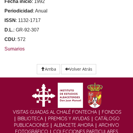
Fecha inicio
: 1992
Periodicidad
: Anual
ISSN
: 1132-1717
D.L.
: GR-92-307
CDU
: 572
Sumarios
Arriba
Volver Atrás
|
VISITAS GUIADAS AL CHALÉ FONTECHA
FONDOS
|
|
|
BIBLIOTECA
PREMIOS Y AYUDAS
CATÁLOGO
|
|
PUBLICACIONES
ALBACETE AHORA
ARCHIVO
|
FOTOGRÁFICO
COLECCIONES PARTICULARES