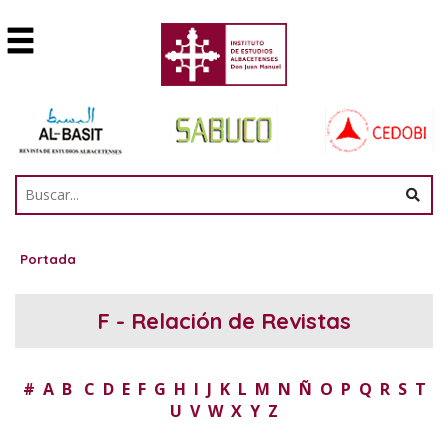
Portada
F - Relación de Revistas
#
A
B
C
D
E
F
G
H
I
J
K
L
M
N
Ñ
O
P
Q
R
S
T
U
V
W
X
Y
Z