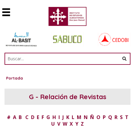
Portada
G - Relación de Revistas
#
A
B
C
D
E
F
G
H
I
J
K
L
M
N
Ñ
O
P
Q
R
S
T
U
V
W
X
Y
Z