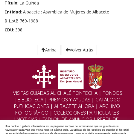
Título
: La Guinda
Entidad
: Albacete : Asamblea de Mujeres de Albacete
D.L
.:AB 769-1988
CDU
: 398
Arriba
Volver Atrás
|
VISITAS GUIADAS AL CHALÉ FONTECHA
FONDOS
|
|
|
BIBLIOTECA
PREMIOS Y AYUDAS
CATÁLOGO
|
|
PUBLICACIONES
ALBACETE AHORA
ARCHIVO
|
FOTOGRÁFICO
COLECCIONES PARTICULARES
|
|
|
NOTICIAS
TABLÓN DE ANUNCIOS
PERFIL DEL
|
|
CONTRATANTE
EDITORIAL DIGITAL
MULTIMEDIA
Una cookie o galleta informática es un pequeño archivo de información que se guarda en su
navegador cada vez que visita nuestra página web. La utilidad de las cookies es guardar el historial
|
|
|
FOROS
FORMULARIO DE CONTACTO
POLÍTICA
de su actividad en nuestra página web, de manera que, cuando la visite nuevamente, ésta pueda