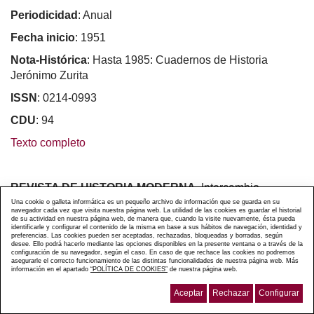
Periodicidad
: Anual
Fecha inicio
: 1951
Nota-Histórica
: Hasta 1985: Cuadernos de Historia
Jerónimo Zurita
ISSN
: 0214-0993
CDU
: 94
Texto completo
REVISTA DE HISTORIA MODERNA
. Intercambio.
–
(91/99)
Una cookie o galleta informática es un pequeño archivo de información que se guarda en su
navegador cada vez que visita nuestra página web. La utilidad de las cookies es guardar el historial
de su actividad en nuestra página web, de manera que, cuando la visite nuevamente, ésta pueda
1988(6)-2016(34)
identificarle y configurar el contenido de la misma en base a sus hábitos de navegación, identidad y
preferencias. Las cookies pueden ser aceptadas, rechazadas, bloqueadas y borradas, según
desee. Ello podrá hacerlo mediante las opciones disponibles en la presente ventana o a través de la
Faltan: nº 7(1989)
configuración de su navegador, según el caso. En caso de que rechace las cookies no podremos
asegurarle el correcto funcionamiento de las distintas funcionalidades de nuestra página web. Más
Título
: Revista de Historia Moderna: Anales de la
información en el apartado
“POLÍTICA DE COOKIES”
de nuestra página web.
Universidad de Alicante
Aceptar
Rechazar
Configurar
Entidad
: Alicante : Universidad