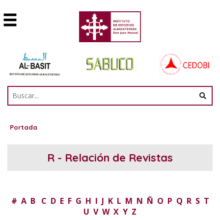
Portada
R - Relación de Revistas
#
A
B
C
D
E
F
G
H
I
J
K
L
M
N
Ñ
O
P
Q
R
S
T
U
V
W
X
Y
Z