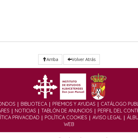
Arriba
Volver Atrás
|
|
|
ONDOS
BIBLIOTECA
PREMIOS Y AYUDAS
CATÁLOGO PUBL
|
|
|
ARES
NOTICIAS
TABLÓN DE ANUNCIOS
PERFIL DEL CON
|
|
|
ÍTICA PRIVACIDAD
POLÍTICA COOKIES
AVISO LEGAL
ÁLB
WEB