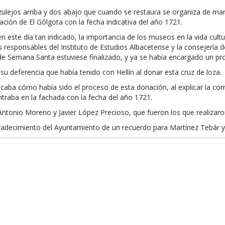
 azulejos arriba y dos abajo que cuando se restaura se organiza de 
ción de El Gólgota con la fecha indicativa del año 1721.
n este día tan indicado, la importancia de los museos en la vida cult
os responsables del Instituto de Estudios Albacetense y la consejería 
de Semana Santa estuviese finalizado, y ya se había encargado un pr
 deferencia que había tenido con Hellín al donar esta cruz de loza.
icaba cómo había sido el proceso de esta donación, al explicar la com
raba en la fachada con la fecha del año 1721.
 Antonio Moreno y Javier López Precioso, que fueron los que realizaro
agradecimiento del Ayuntamiento de un recuerdo para Martínez Tebár y