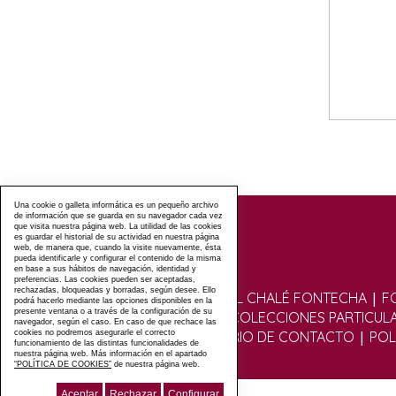
Una cookie o galleta informática es un pequeño archivo
de información que se guarda en su navegador cada vez
que visita nuestra página web. La utilidad de las cookies
es guardar el historial de su actividad en nuestra página
web, de manera que, cuando la visite nuevamente, ésta
pueda identificarle y configurar el contenido de la misma
en base a sus hábitos de navegación, identidad y
preferencias. Las cookies pueden ser aceptadas,
rechazadas, bloqueadas y borradas, según desee. Ello
|
VISITAS GUIADAS AL CHALÉ FONTECHA
F
podrá hacerlo mediante las opciones disponibles en la
presente ventana o a través de la configuración de su
|
FOTOGRÁFICO
COLECCIONES PARTICUL
navegador, según el caso. En caso de que rechace las
|
|
|
cookies no podremos asegurarle el correcto
FOROS
FORMULARIO DE CONTACTO
POL
funcionamiento de las distintas funcionalidades de
nuestra página web. Más información en el apartado
“POLÍTICA DE COOKIES”
de nuestra página web.
Aceptar
Rechazar
Configurar