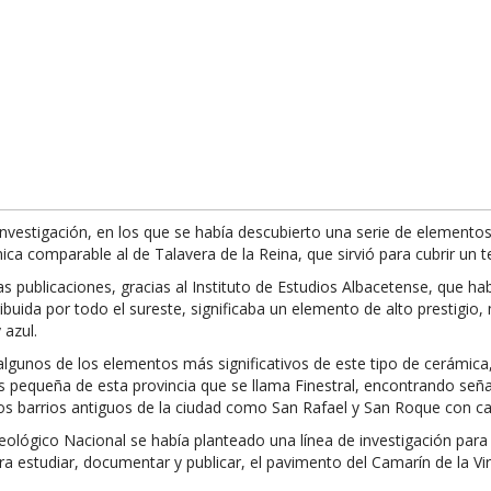
investigación, en los que se había descubierto una serie de elemento
a comparable al de Talavera de la Reina, que sirvió para cubrir un t
as publicaciones, gracias al Instituto de Estudios Albacetense, que 
buida por todo el sureste, significaba un elemento de alto prestigi
 azul.
algunos de los elementos más significativos de este tipo de cerámi
ás pequeña de esta provincia que se llama Finestral, encontrando señ
s barrios antiguos de la ciudad como San Rafael y San Roque con call
lógico Nacional se había planteado una línea de investigación para 
ra estudiar, documentar y publicar, el pavimento del Camarín de la Vi