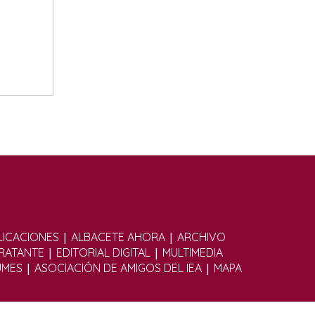
|
|
ICACIONES
ALBACETE AHORA
ARCHIVO
|
|
TRATANTE
EDITORIAL DIGITAL
MULTIMEDIA
|
|
UMES
ASOCIACIÓN DE AMIGOS DEL IEA
MAPA