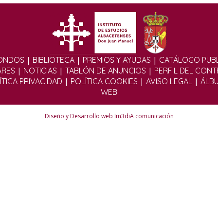
|
|
|
ONDOS
BIBLIOTECA
PREMIOS Y AYUDAS
CATÁLOGO PUBL
|
|
|
ARES
NOTICIAS
TABLÓN DE ANUNCIOS
PERFIL DEL CON
|
|
|
ÍTICA PRIVACIDAD
POLÍTICA COOKIES
AVISO LEGAL
ÁLB
WEB
Diseño y Desarrollo web Im3diA comunicación