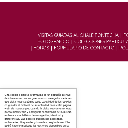
|
VISITAS GUIADAS AL CHALÉ FONTECHA
F
|
FOTOGRÁFICO
COLECCIONES PARTICUL
|
|
|
FOROS
FORMULARIO DE CONTACTO
POL
Una cookie o galleta informática es un pequeño archivo
de información que se guarda en su navegador cada vez
que visita nuestra página web. La utilidad de las cookies
es guardar el historial de su actividad en nuestra página
web, de manera que, cuando la visite nuevamente, ésta
pueda identificarle y configurar el contenido de la misma
en base a sus hábitos de navegación, identidad y
preferencias. Las cookies pueden ser aceptadas,
rechazadas, bloqueadas y borradas, según desee. Ello
podrá hacerlo mediante las opciones disponibles en la