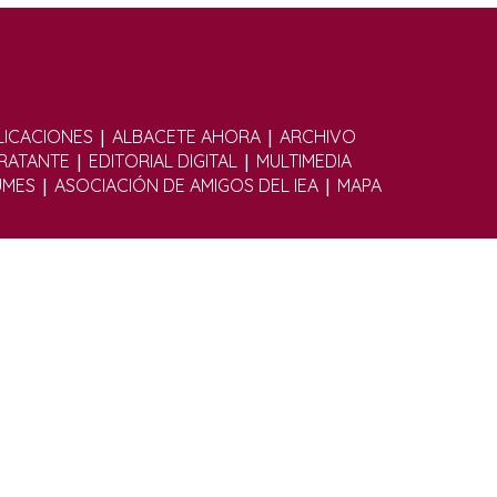
|
|
ICACIONES
ALBACETE AHORA
ARCHIVO
|
|
TRATANTE
EDITORIAL DIGITAL
MULTIMEDIA
|
|
UMES
ASOCIACIÓN DE AMIGOS DEL IEA
MAPA