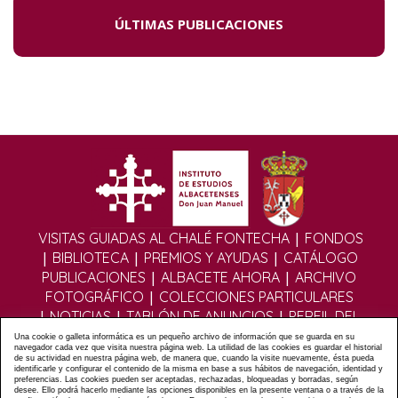
ÚLTIMAS PUBLICACIONES
|
VISITAS GUIADAS AL CHALÉ FONTECHA
FONDOS
|
|
|
BIBLIOTECA
PREMIOS Y AYUDAS
CATÁLOGO
|
|
PUBLICACIONES
ALBACETE AHORA
ARCHIVO
|
FOTOGRÁFICO
COLECCIONES PARTICULARES
|
|
|
NOTICIAS
TABLÓN DE ANUNCIOS
PERFIL DEL
|
|
CONTRATANTE
EDITORIAL DIGITAL
MULTIMEDIA
Una cookie o galleta informática es un pequeño archivo de información que se guarda en su
navegador cada vez que visita nuestra página web. La utilidad de las cookies es guardar el historial
|
|
|
FOROS
FORMULARIO DE CONTACTO
POLÍTICA
de su actividad en nuestra página web, de manera que, cuando la visite nuevamente, ésta pueda
identificarle y configurar el contenido de la misma en base a sus hábitos de navegación, identidad y
|
|
PRIVACIDAD
POLÍTICA COOKIES
AVISO LEGAL
preferencias. Las cookies pueden ser aceptadas, rechazadas, bloqueadas y borradas, según
|
|
|
desee. Ello podrá hacerlo mediante las opciones disponibles en la presente ventana o a través de la
ÁLBUMES
ASOCIACIÓN DE AMIGOS DEL IEA
MAPA