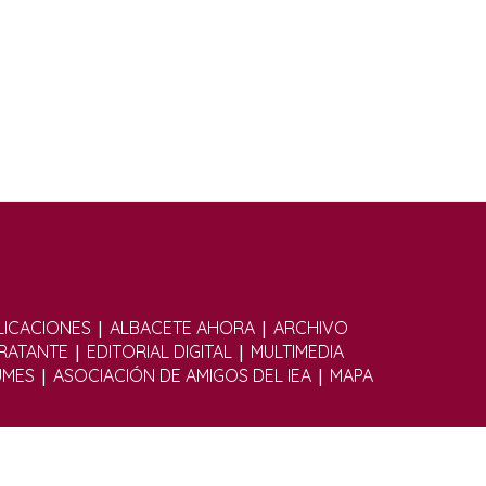
|
|
ICACIONES
ALBACETE AHORA
ARCHIVO
|
|
TRATANTE
EDITORIAL DIGITAL
MULTIMEDIA
|
|
UMES
ASOCIACIÓN DE AMIGOS DEL IEA
MAPA