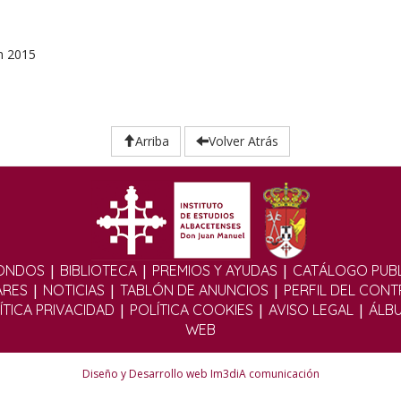
n 2015
Arriba
Volver Atrás
|
|
|
ONDOS
BIBLIOTECA
PREMIOS Y AYUDAS
CATÁLOGO PUBL
|
|
|
ARES
NOTICIAS
TABLÓN DE ANUNCIOS
PERFIL DEL CON
|
|
|
ÍTICA PRIVACIDAD
POLÍTICA COOKIES
AVISO LEGAL
ÁLB
WEB
Diseño y Desarrollo web Im3diA comunicación