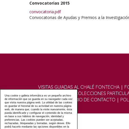
Convocatorias 2015
convocatoria.pdf
Convocatorias de Ayudas y Premios a la Investigació
|
VISITAS GUIADAS AL CHALÉ FONTECHA
F
|
FOTOGRÁFICO
COLECCIONES PARTICUL
Una cookie o galleta informática es un pequeño archivo
|
|
|
FOROS
FORMULARIO DE CONTACTO
POL
de información que se guarda en su navegador cada vez
que visita nuestra página web. La utilidad de las cookies
es guardar el historial de su actividad en nuestra página
web, de manera que, cuando la visite nuevamente, ésta
pueda identificarle y configurar el contenido de la misma
en base a sus hábitos de navegación, identidad y
preferencias. Las cookies pueden ser aceptadas,
rechazadas, bloqueadas y borradas, según desee. Ello
podrá hacerlo mediante las opciones disponibles en la