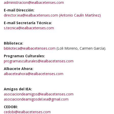
administracion@iealbacetenses.com
E-mail Dirección:
director.iea@iealbacetenses.com (Antonio Caulín Martínez)
E-mail Secretaría Técnica:
s.tecnica@iealbacetenses.com
Biblioteca:
biblioteca@iealbacetenses.com
(Loli Moreno, Carmen García).
Programas Culturales:
programasculturales@iealbacetenses.com
Albacete Ahora:
albaceteahora@iealbacetenses.com
Amigos del IEA:
asociaciondeamigos@iealbacetenses.com
asociaciondeamigosdel.iea@gmail.com
CEDOBI:
cedobi@iealbacetenses.com