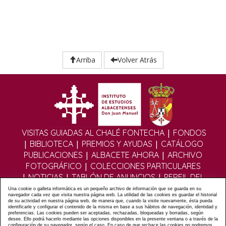
Arriba
Volver Atrás
|
VISITAS GUIADAS AL CHALÉ FONTECHA
FONDOS
|
|
|
BIBLIOTECA
PREMIOS Y AYUDAS
CATÁLOGO
|
|
PUBLICACIONES
ALBACETE AHORA
ARCHIVO
|
FOTOGRÁFICO
COLECCIONES PARTICULARES
|
|
|
NOTICIAS
TABLÓN DE ANUNCIOS
PERFIL DEL
|
|
CONTRATANTE
EDITORIAL DIGITAL
MULTIMEDIA
Una cookie o galleta informática es un pequeño archivo de información que se guarda en su
navegador cada vez que visita nuestra página web. La utilidad de las cookies es guardar el historial
|
|
|
FOROS
FORMULARIO DE CONTACTO
POLÍTICA
de su actividad en nuestra página web, de manera que, cuando la visite nuevamente, ésta pueda
identificarle y configurar el contenido de la misma en base a sus hábitos de navegación, identidad y
|
|
PRIVACIDAD
POLÍTICA COOKIES
AVISO LEGAL
preferencias. Las cookies pueden ser aceptadas, rechazadas, bloqueadas y borradas, según
|
|
|
desee. Ello podrá hacerlo mediante las opciones disponibles en la presente ventana o a través de la
ÁLBUMES
ASOCIACIÓN DE AMIGOS DEL IEA
MAPA
configuración de su navegador, según el caso. En caso de que rechace las cookies no podremos