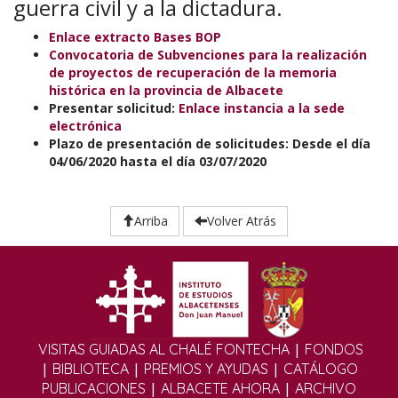
guerra civil y a la dictadura.
Enlace extracto Bases BOP
Convocatoria de Subvenciones para la realización
de proyectos de recuperación de la memoria
histórica en la provincia de Albacete
Presentar solicitud:
Enlace instancia a la sede
electrónica
Plazo de presentación de solicitudes: Desde el día
04/06/2020 hasta el día 03/07/2020
Arriba
Volver Atrás
|
VISITAS GUIADAS AL CHALÉ FONTECHA
FONDOS
|
|
|
BIBLIOTECA
PREMIOS Y AYUDAS
CATÁLOGO
|
|
PUBLICACIONES
ALBACETE AHORA
ARCHIVO