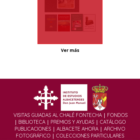
Ver más
|
VISITAS GUIADAS AL CHALÉ FONTECHA
FONDOS
|
|
|
BIBLIOTECA
PREMIOS Y AYUDAS
CATÁLOGO
|
|
PUBLICACIONES
ALBACETE AHORA
ARCHIVO
|
FOTOGRÁFICO
COLECCIONES PARTICULARES