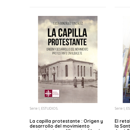
Serie I, ESTUDIOS.
Serie I, 
La capilla protestante : Origen y
El reta
desarrollo del movimiento
la San