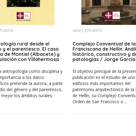
ESTUDIOS.
Serie I, ESTUDIOS.
ología rural desde el
Complejo Conventual de l
 y el parentesco. El caso
Franciscana de Hellín. Análi
a de Montiel (Albacete) y
histórico, constructivo y d
culación con Villahermosa
patologías / Jorge García
d Real) en la comarca
Hermosa
de Montiel
 antropología como disciplina y
El objetivo principal de la presen
mportancia a los datos
publicación es el estudio de uno
icos pretende la autora, a partir
edificios más importantes del
dio del género y del parentesco,
patrimonio arquitectónico de la
mejor los ámbitos rurales.
de Hellín, su Complejo Conventu
Orden de San Francisco o ...