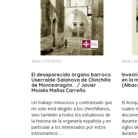
Serie I, ESTUDIOS.
Serie I, 
El desaparecido órgano barroco
Invest
Userralde-Salanova de Chinchilla
en la m
de Montearagón... / Javier
(Albac
Moisés Mañas Carreño
Un trabajo minucioso y contrastado que
El Aceq
no solo está dirigido a los chinchillanos,
cuatro 
sino también a todos los estudiosos de
documen
la historia de la organería española y en
durante 
particular a los interesados por estos
siglos d
instrumentos ...
durante 