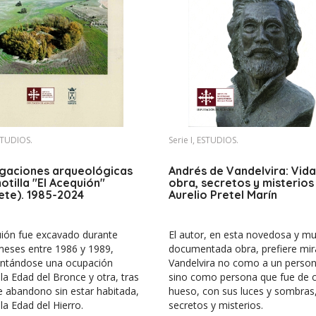
ESTUDIOS.
Serie I, ESTUDIOS.
igaciones arqueológicas
Andrés de Vandelvira: Vida
otilla "El Acequión"
obra, secretos y misterios
ete). 1985-2024
Aurelio Pretel Marín
uión fue excavado durante
El autor, en esta novedosa y mu
meses entre 1986 y 1989,
documentada obra, prefiere mir
tándose una ocupación
Vandelvira no como a un person
la Edad del Bronce y otra, tras
sino como persona que fue de c
e abandono sin estar habitada,
hueso, con sus luces y sombras
la Edad del Hierro.
secretos y misterios.