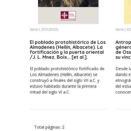
Serie I, ESTUDIOS.
Serie I, 
El poblado protohistórico de Los
Antrop
Almadenes (Hellín, Albacete). La
género
fortificación y la puerta oriental
de Oss
/J. L. Mnez. Boix... [et al.].
su vin
(Ciuda
Campo 
El poblado protohistórico fortificado de
Desde la
Los Almadenes (Hellín, Albacete) se
dando i
construyó a finales del siglo VII a.C. y
etnográf
estuvo habitado durante la primera
del estu
mitad del siglo VI a.C.
conocer 
Total páginas: 2