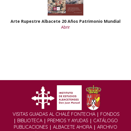
Arte Rupestre Albacete 20 Años Patrimonio Mundial
Abrir
|
VISITAS GUIADAS AL CHALÉ FONTECHA
FONDOS
|
|
|
BIBLIOTECA
PREMIOS Y AYUDAS
CATÁLOGO
|
|
PUBLICACIONES
ALBACETE AHORA
ARCHIVO