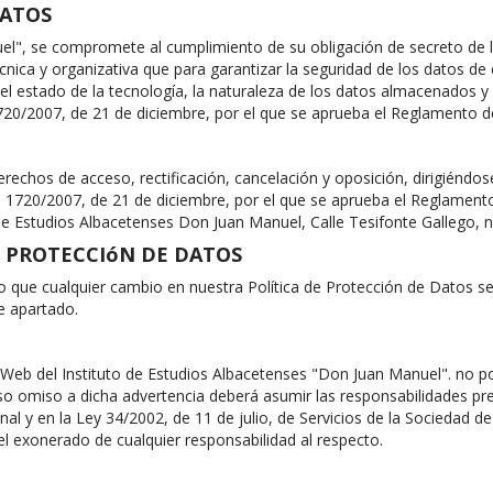
DATOS
uel", se compromete al cumplimiento de su obligación de secreto de l
nica y organizativa que para garantizar la seguridad de los datos de c
l estado de la tecnología, la naturaleza de los datos almacenados y 
720/2007, de 21 de diciembre, por el que se aprueba el Reglamento d
echos de acceso, rectificación, cancelación y oposición, dirigiéndose
to 1720/2007, de 21 de diciembre, por el que se aprueba el Reglamento 
 de Estudios Albacetenses Don Juan Manuel, Calle Tesifonte Gallego, 
E PROTECCIóN DE DATOS
 que cualquier cambio en nuestra Política de Protección de Datos se
te apartado.
io Web del Instituto de Estudios Albacetenses "Don Juan Manuel". no 
aso omiso a dicha advertencia deberá asumir las responsabilidades pr
al y en la Ley 34/2002, de 11 de julio, de Servicios de la Sociedad 
l exonerado de cualquier responsabilidad al respecto.