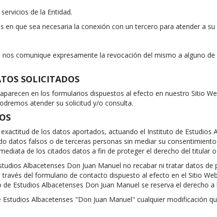
ervicios de la Entidad.
 en que sea necesaria la conexión con un tercero para atender a su s
o nos comunique expresamente la revocación del mismo a alguno de l
ATOS SOLICITADOS
arecen en los formularios dispuestos al efecto en nuestro Sitio Web
podremos atender su solicitud y/o consulta.
TOS
 y exactitud de los datos aportados, actuando el Instituto de Estudi
ado datos falsos o de terceras personas sin mediar su consentimiento 
mediata de los citados datos a fin de proteger el derecho del titular o
e Estudios Albacetenses Don Juan Manuel no recabar ni tratar datos 
través del formulario de contacto dispuesto al efecto en el Sitio Web
to de Estudios Albacetenses Don Juan Manuel se reserva el derecho a 
e Estudios Albacetenses "Don Juan Manuel" cualquier modificación qu