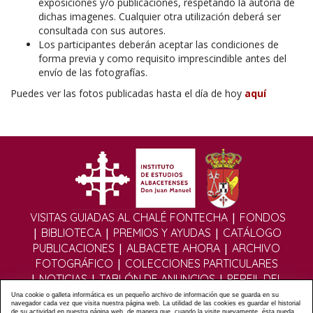
exposiciónes y/o publicaciónes, respetando la autoría de
dichas imagenes. Cualquier otra utilización deberá ser
consultada con sus autores.
Los participantes deberán aceptar las condiciones de
forma previa y como requisito imprescindible antes del
envío de las fotografías.
Puedes ver las fotos publicadas hasta el día de hoy
aquí
|
VISITAS GUIADAS AL CHALÉ FONTECHA
FONDOS
|
|
|
BIBLIOTECA
PREMIOS Y AYUDAS
CATÁLOGO
|
|
PUBLICACIONES
ALBACETE AHORA
ARCHIVO
|
FOTOGRÁFICO
COLECCIONES PARTICULARES
|
|
|
NOTICIAS
TABLÓN DE ANUNCIOS
PERFIL DEL
|
|
CONTRATANTE
EDITORIAL DIGITAL
MULTIMEDIA
Una cookie o galleta informática es un pequeño archivo de información que se guarda en su
navegador cada vez que visita nuestra página web. La utilidad de las cookies es guardar el historial
|
|
|
FOROS
FORMULARIO DE CONTACTO
POLÍTICA
de su actividad en nuestra página web, de manera que, cuando la visite nuevamente, ésta pueda