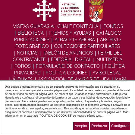
|
VISITAS GUIADAS AL CHALÉ FONTECHA
FONDOS
|
|
|
BIBLIOTECA
PREMIOS Y AYUDAS
CATÁLOGO
|
|
PUBLICACIONES
ALBACETE AHORA
ARCHIVO
|
FOTOGRÁFICO
COLECCIONES PARTICULARES
|
|
|
NOTICIAS
TABLÓN DE ANUNCIOS
PERFIL DEL
|
|
CONTRATANTE
EDITORIAL DIGITAL
MULTIMEDIA
|
|
|
FOROS
FORMULARIO DE CONTACTO
POLÍTICA
|
|
PRIVACIDAD
POLÍTICA COOKIES
AVISO LEGAL
|
|
|
ÁLBUMES
ASOCIACIÓN DE AMIGOS DEL IEA
MAPA
WEB
Una cookie o galleta informática es un pequeño archivo de información que se guarda en su
navegador cada vez que visita nuestra página web. La utilidad de las cookies es guardar el historial
de su actividad en nuestra página web, de manera que, cuando la visite nuevamente, ésta pueda
identificarle y configurar el contenido de la misma en base a sus hábitos de navegación, identidad y
Diseño y Desarrollo web Im3diA comunicación
preferencias. Las cookies pueden ser aceptadas, rechazadas, bloqueadas y borradas, según
desee. Ello podrá hacerlo mediante las opciones disponibles en la presente ventana o a través de la
configuración de su navegador, según el caso. En caso de que rechace las cookies no podremos
asegurarle el correcto funcionamiento de las distintas funcionalidades de nuestra página web. Más
información en el apartado
“POLÍTICA DE COOKIES”
de nuestra página web.
Aceptar
Rechazar
Configurar