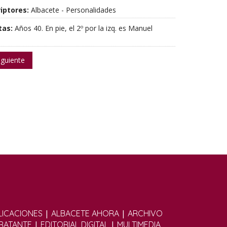
iptores:
Albacete - Personalidades
tas:
Años 40. En pie, el 2º por la izq. es Manuel
iguiente
|
|
ICACIONES
ALBACETE AHORA
ARCHIVO
|
|
TRATANTE
EDITORIAL DIGITAL
MULTIMEDIA