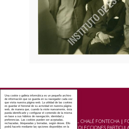
Una cookie o galleta informática es un pequeño archivo
de información que se guarda en su navegador cada vez
que visita nuestra página web. La utilidad de las cookies
es guardar el historial de su actividad en nuestra página
web, de manera que, cuando la visite nuevamente, ésta
pueda identificarle y configurar el contenido de la misma
en base a sus hábitos de navegación, identidad y
|
preferencias. Las cookies pueden ser aceptadas,
VISITAS GUIADAS AL CHALÉ FONTECHA
F
rechazadas, bloqueadas y borradas, según desee. Ello
|
FOTOGRÁFICO
COLECCIONES PARTICUL
podrá hacerlo mediante las opciones disponibles en la