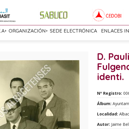
E.A
ORGANIZACIÓN
SEDE ELECTRÓNICA
ENLACES I
D. Paul
Fulgenc
identi.
Nº Registro:
00
Álbum:
Ayuntami
Localidad:
Albac
Autor:
Jaime Bel