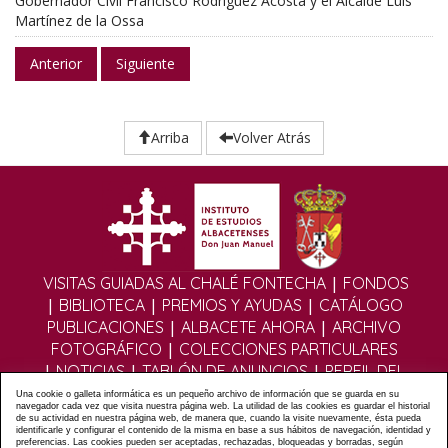
Gobernador Civil Francisco Rodríguez Acosta y el Alcalde Luis
Martínez de la Ossa
Anterior
Siguiente
Arriba
Volver Atrás
|
VISITAS GUIADAS AL CHALÉ FONTECHA
FONDOS
|
|
|
BIBLIOTECA
PREMIOS Y AYUDAS
CATÁLOGO
|
|
PUBLICACIONES
ALBACETE AHORA
ARCHIVO
|
FOTOGRÁFICO
COLECCIONES PARTICULARES
|
|
|
NOTICIAS
TABLÓN DE ANUNCIOS
PERFIL DEL
|
|
CONTRATANTE
EDITORIAL DIGITAL
MULTIMEDIA
Una cookie o galleta informática es un pequeño archivo de información que se guarda en su
navegador cada vez que visita nuestra página web. La utilidad de las cookies es guardar el historial
|
|
|
FOROS
FORMULARIO DE CONTACTO
POLÍTICA
de su actividad en nuestra página web, de manera que, cuando la visite nuevamente, ésta pueda
identificarle y configurar el contenido de la misma en base a sus hábitos de navegación, identidad y
|
|
PRIVACIDAD
POLÍTICA COOKIES
AVISO LEGAL
preferencias. Las cookies pueden ser aceptadas, rechazadas, bloqueadas y borradas, según