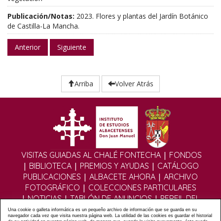
Publicación/Notas:
2023. Flores y plantas del Jardín Botánico
de Castilla-La Mancha.
Anterior
Siguiente
Arriba
Volver Atrás
|
VISITAS GUIADAS AL CHALÉ FONTECHA
FONDOS
|
|
|
BIBLIOTECA
PREMIOS Y AYUDAS
CATÁLOGO
|
|
PUBLICACIONES
ALBACETE AHORA
ARCHIVO
|
FOTOGRÁFICO
COLECCIONES PARTICULARES
|
|
|
NOTICIAS
TABLÓN DE ANUNCIOS
PERFIL DEL
|
|
CONTRATANTE
EDITORIAL DIGITAL
MULTIMEDIA
Una cookie o galleta informática es un pequeño archivo de información que se guarda en su
navegador cada vez que visita nuestra página web. La utilidad de las cookies es guardar el historial
|
|
|
FOROS
FORMULARIO DE CONTACTO
POLÍTICA