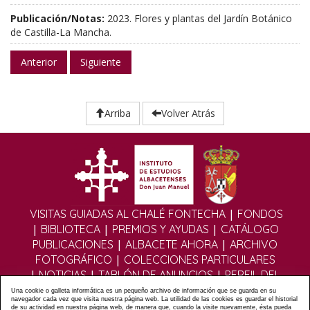
Publicación/Notas:
2023. Flores y plantas del Jardín Botánico
de Castilla-La Mancha.
Anterior
Siguiente
Arriba
Volver Atrás
|
VISITAS GUIADAS AL CHALÉ FONTECHA
FONDOS
|
|
|
BIBLIOTECA
PREMIOS Y AYUDAS
CATÁLOGO
|
|
PUBLICACIONES
ALBACETE AHORA
ARCHIVO
|
FOTOGRÁFICO
COLECCIONES PARTICULARES
|
|
|
NOTICIAS
TABLÓN DE ANUNCIOS
PERFIL DEL
|
|
CONTRATANTE
EDITORIAL DIGITAL
MULTIMEDIA
Una cookie o galleta informática es un pequeño archivo de información que se guarda en su
navegador cada vez que visita nuestra página web. La utilidad de las cookies es guardar el historial
|
|
|
FOROS
FORMULARIO DE CONTACTO
POLÍTICA
de su actividad en nuestra página web, de manera que, cuando la visite nuevamente, ésta pueda