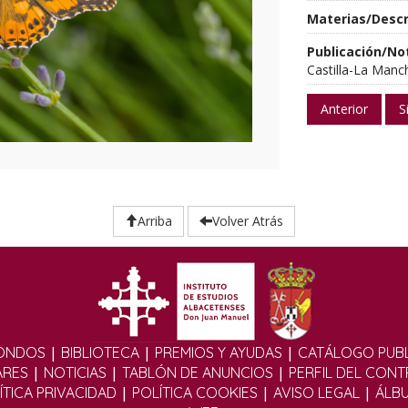
Materias/Descr
Publicación/No
Castilla-La Manc
Anterior
S
Arriba
Volver Atrás
|
|
|
ONDOS
BIBLIOTECA
PREMIOS Y AYUDAS
CATÁLOGO PUBL
|
|
|
ARES
NOTICIAS
TABLÓN DE ANUNCIOS
PERFIL DEL CON
|
|
|
ÍTICA PRIVACIDAD
POLÍTICA COOKIES
AVISO LEGAL
ÁLB