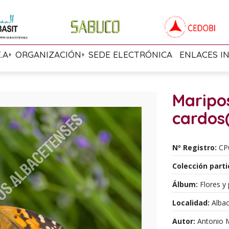
E.A
ORGANIZACIÓN
SEDE ELECTRÓNICA
ENLACES I
Maripo
cardos
Nº Registro:
CP
Colección parti
Álbum:
Flores y 
Localidad:
Albac
Autor:
Antonio M