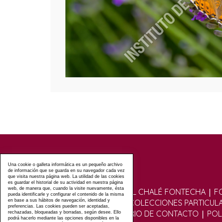
Una cookie o galleta informática es un pequeño archivo
de información que se guarda en su navegador cada vez
que visita nuestra página web. La utilidad de las cookies
es guardar el historial de su actividad en nuestra página
web, de manera que, cuando la visite nuevamente, ésta
|
VISITAS GUIADAS AL CHALÉ FONTECHA
F
pueda identificarle y configurar el contenido de la misma
|
en base a sus hábitos de navegación, identidad y
FOTOGRÁFICO
COLECCIONES PARTICUL
preferencias. Las cookies pueden ser aceptadas,
|
|
|
FOROS
FORMULARIO DE CONTACTO
POL
rechazadas, bloqueadas y borradas, según desee. Ello
podrá hacerlo mediante las opciones disponibles en la