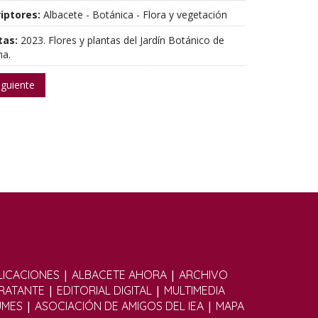
iptores:
Albacete - Botánica - Flora y vegetación
tas:
2023. Flores y plantas del Jardín Botánico de
ha.
iguiente
|
|
ICACIONES
ALBACETE AHORA
ARCHIVO
|
|
TRATANTE
EDITORIAL DIGITAL
MULTIMEDIA
|
|
UMES
ASOCIACIÓN DE AMIGOS DEL IEA
MAPA