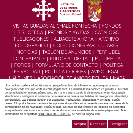
|
VISITAS GUIADAS AL CHALÉ FONTECHA
FONDOS
|
|
|
BIBLIOTECA
PREMIOS Y AYUDAS
CATÁLOGO
|
|
PUBLICACIONES
ALBACETE AHORA
ARCHIVO
|
FOTOGRÁFICO
COLECCIONES PARTICULARES
|
|
|
NOTICIAS
TABLÓN DE ANUNCIOS
PERFIL DEL
|
|
CONTRATANTE
EDITORIAL DIGITAL
MULTIMEDIA
|
|
|
FOROS
FORMULARIO DE CONTACTO
POLÍTICA
|
|
PRIVACIDAD
POLÍTICA COOKIES
AVISO LEGAL
|
|
|
ÁLBUMES
ASOCIACIÓN DE AMIGOS DEL IEA
MAPA
WEB
Una cookie o galleta informática es un pequeño archivo de información que se guarda en su
navegador cada vez que visita nuestra página web. La utilidad de las cookies es guardar el historial
de su actividad en nuestra página web, de manera que, cuando la visite nuevamente, ésta pueda
identificarle y configurar el contenido de la misma en base a sus hábitos de navegación, identidad y
Diseño y Desarrollo web Im3diA comunicación
preferencias. Las cookies pueden ser aceptadas, rechazadas, bloqueadas y borradas, según
desee. Ello podrá hacerlo mediante las opciones disponibles en la presente ventana o a través de la
configuración de su navegador, según el caso. En caso de que rechace las cookies no podremos
asegurarle el correcto funcionamiento de las distintas funcionalidades de nuestra página web. Más
información en el apartado
“POLÍTICA DE COOKIES”
de nuestra página web.
Aceptar
Rechazar
Configurar