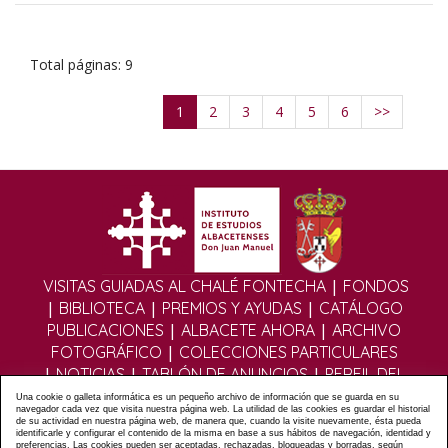
Total páginas: 9
1
2
3
4
5
6
>>
|
VISITAS GUIADAS AL CHALÉ FONTECHA
FONDOS
|
|
|
BIBLIOTECA
PREMIOS Y AYUDAS
CATÁLOGO
|
|
PUBLICACIONES
ALBACETE AHORA
ARCHIVO
|
FOTOGRÁFICO
COLECCIONES PARTICULARES
|
|
|
NOTICIAS
TABLÓN DE ANUNCIOS
PERFIL DEL
|
|
CONTRATANTE
EDITORIAL DIGITAL
MULTIMEDIA
Una cookie o galleta informática es un pequeño archivo de información que se guarda en su
navegador cada vez que visita nuestra página web. La utilidad de las cookies es guardar el historial
|
|
|
FOROS
FORMULARIO DE CONTACTO
POLÍTICA
de su actividad en nuestra página web, de manera que, cuando la visite nuevamente, ésta pueda
identificarle y configurar el contenido de la misma en base a sus hábitos de navegación, identidad y
|
|
PRIVACIDAD
POLÍTICA COOKIES
AVISO LEGAL
preferencias. Las cookies pueden ser aceptadas, rechazadas, bloqueadas y borradas, según