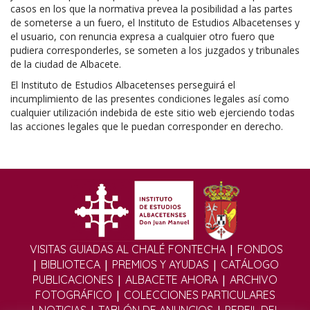
casos en los que la normativa prevea la posibilidad a las partes
de someterse a un fuero, el Instituto de Estudios Albacetenses y
el usuario, con renuncia expresa a cualquier otro fuero que
pudiera corresponderles, se someten a los juzgados y tribunales
de la ciudad de Albacete.
El Instituto de Estudios Albacetenses perseguirá el
incumplimiento de las presentes condiciones legales así como
cualquier utilización indebida de este sitio web ejerciendo todas
las acciones legales que le puedan corresponder en derecho.
|
VISITAS GUIADAS AL CHALÉ FONTECHA
FONDOS
|
|
|
BIBLIOTECA
PREMIOS Y AYUDAS
CATÁLOGO
|
|
PUBLICACIONES
ALBACETE AHORA
ARCHIVO
|
FOTOGRÁFICO
COLECCIONES PARTICULARES