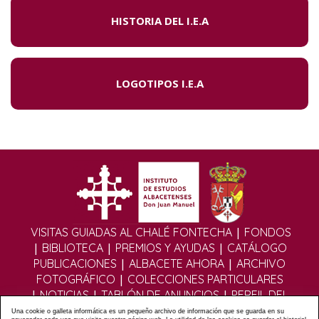
HISTORIA DEL I.E.A
LOGOTIPOS I.E.A
|
VISITAS GUIADAS AL CHALÉ FONTECHA
FONDOS
|
|
|
BIBLIOTECA
PREMIOS Y AYUDAS
CATÁLOGO
|
|
PUBLICACIONES
ALBACETE AHORA
ARCHIVO
|
FOTOGRÁFICO
COLECCIONES PARTICULARES
|
|
|
NOTICIAS
TABLÓN DE ANUNCIOS
PERFIL DEL
|
|
CONTRATANTE
EDITORIAL DIGITAL
MULTIMEDIA
Una cookie o galleta informática es un pequeño archivo de información que se guarda en su