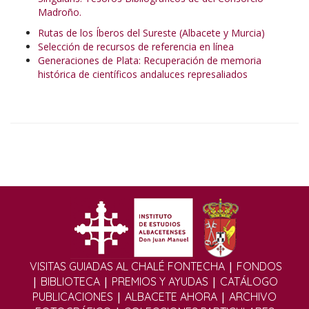
Madroño.
Rutas de los Íberos del Sureste (Albacete y Murcia)
Selección de recursos de referencia en línea
Generaciones de Plata: Recuperación de memoria
histórica de científicos andaluces represaliados
|
VISITAS GUIADAS AL CHALÉ FONTECHA
FONDOS
|
|
|
BIBLIOTECA
PREMIOS Y AYUDAS
CATÁLOGO
|
|
PUBLICACIONES
ALBACETE AHORA
ARCHIVO