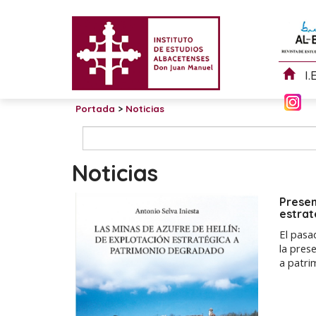
I.
Portada
>
Noticias
Noticias
Presen
estrat
El pasa
la pres
a patri