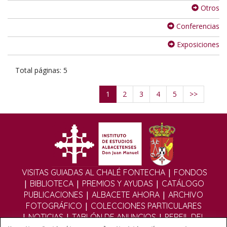
Otros
Conferencias
Exposiciones
Total páginas: 5
1
2
3
4
5
>>
|
VISITAS GUIADAS AL CHALÉ FONTECHA
FONDOS
|
|
|
BIBLIOTECA
PREMIOS Y AYUDAS
CATÁLOGO
|
|
PUBLICACIONES
ALBACETE AHORA
ARCHIVO
|
FOTOGRÁFICO
COLECCIONES PARTICULARES
|
|
|
NOTICIAS
TABLÓN DE ANUNCIOS
PERFIL DEL