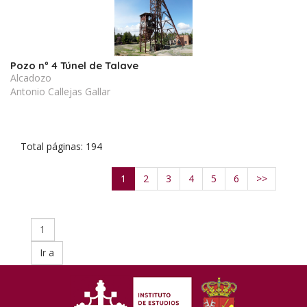
Pozo nº 4 Túnel de Talave
Alcadozo
Antonio Callejas Gallar
Total páginas: 194
1
2
3
4
5
6
>>