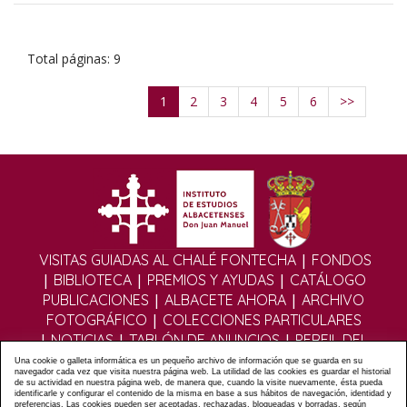
Total páginas: 9
1
2
3
4
5
6
>>
|
VISITAS GUIADAS AL CHALÉ FONTECHA
FONDOS
|
|
|
BIBLIOTECA
PREMIOS Y AYUDAS
CATÁLOGO
|
|
PUBLICACIONES
ALBACETE AHORA
ARCHIVO
|
FOTOGRÁFICO
COLECCIONES PARTICULARES
|
|
|
NOTICIAS
TABLÓN DE ANUNCIOS
PERFIL DEL
|
|
CONTRATANTE
EDITORIAL DIGITAL
MULTIMEDIA
Una cookie o galleta informática es un pequeño archivo de información que se guarda en su
navegador cada vez que visita nuestra página web. La utilidad de las cookies es guardar el historial
|
|
|
FOROS
FORMULARIO DE CONTACTO
POLÍTICA
de su actividad en nuestra página web, de manera que, cuando la visite nuevamente, ésta pueda
identificarle y configurar el contenido de la misma en base a sus hábitos de navegación, identidad y
|
|
PRIVACIDAD
POLÍTICA COOKIES
AVISO LEGAL
preferencias. Las cookies pueden ser aceptadas, rechazadas, bloqueadas y borradas, según